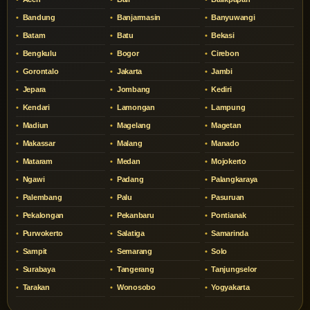
Bandung
Banjarmasin
Banyuwangi
Batam
Batu
Bekasi
Bengkulu
Bogor
Cirebon
Gorontalo
Jakarta
Jambi
Jepara
Jombang
Kediri
Kendari
Lamongan
Lampung
Madiun
Magelang
Magetan
Makassar
Malang
Manado
Mataram
Medan
Mojokerto
Ngawi
Padang
Palangkaraya
Palembang
Palu
Pasuruan
Pekalongan
Pekanbaru
Pontianak
Purwokerto
Salatiga
Samarinda
Sampit
Semarang
Solo
Surabaya
Tangerang
Tanjungselor
Tarakan
Wonosobo
Yogyakarta