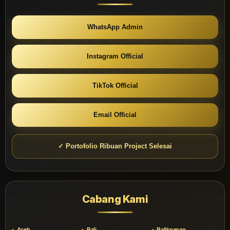
WhatsApp Admin
Instagram Official
TikTok Official
Email Official
✓ Portofolio Ribuan Project Selesai
Cabang Kami
Aceh
Bali
Balikpapan