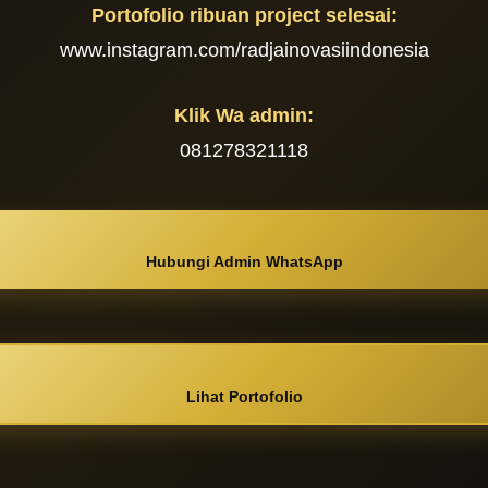
Portofolio ribuan project selesai:
www.instagram.com/radjainovasiindonesia
Klik Wa admin:
081278321118
Hubungi Admin WhatsApp
Lihat Portofolio