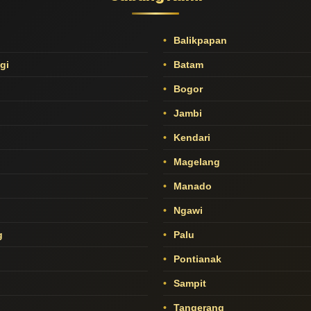
Balikpapan
gi
Batam
Bogor
Jambi
Kendari
Magelang
Manado
Ngawi
g
Palu
u
Pontianak
Sampit
Tangerang