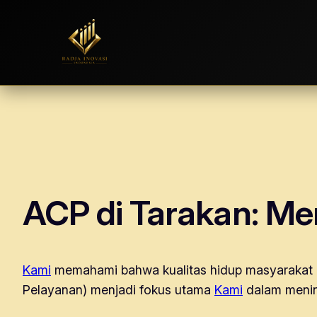
Skip
to
content
ACP di Tarakan: Me
Kami
memahami bahwa kualitas hidup masyarakat a
Pelayanan) menjadi fokus utama
Kami
dalam menin