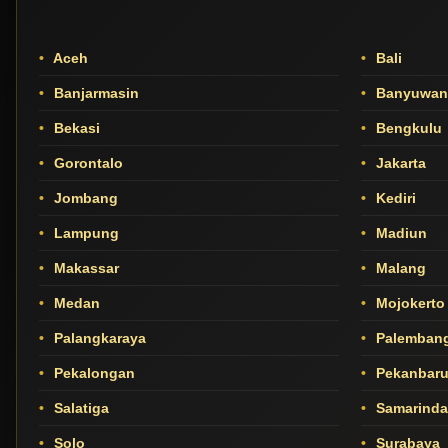
Aceh
Bali
Banjarmasin
Banyuwan
Bekasi
Bengkulu
Gorontalo
Jakarta
Jombang
Kediri
Lampung
Madiun
Makassar
Malang
Medan
Mojokerto
Palangkaraya
Palemban
Pekalongan
Pekanbar
Salatiga
Samarinda
Solo
Surabaya