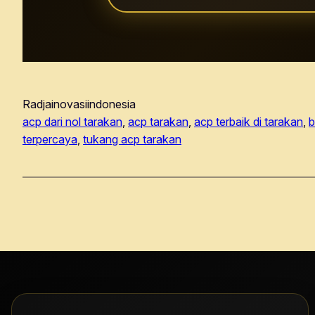
Radjainovasiindonesia
acp dari nol tarakan
, 
acp tarakan
, 
acp terbaik di tarakan
, 
b
terpercaya
, 
tukang acp tarakan