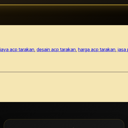
iaya acp tarakan
, 
desain acp tarakan
, 
harga acp tarakan
, 
jasa