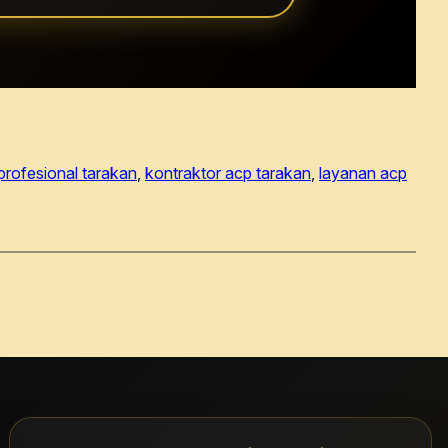
 profesional tarakan
, 
kontraktor acp tarakan
, 
layanan acp