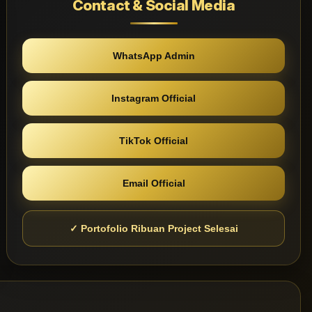
Contact & Social Media
WhatsApp Admin
Instagram Official
TikTok Official
Email Official
✓ Portofolio Ribuan Project Selesai