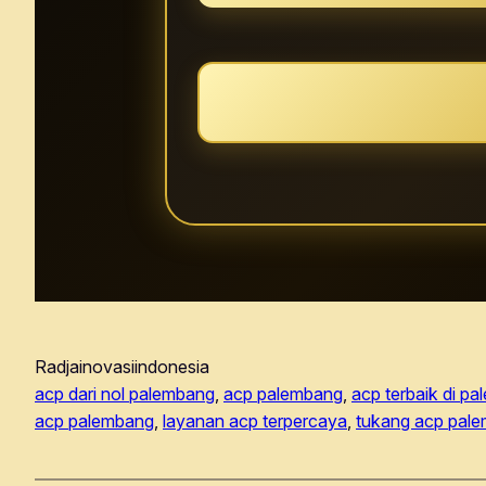
Radjainovasiindonesia
acp dari nol palembang
, 
acp palembang
, 
acp terbaik di p
acp palembang
, 
layanan acp terpercaya
, 
tukang acp pal