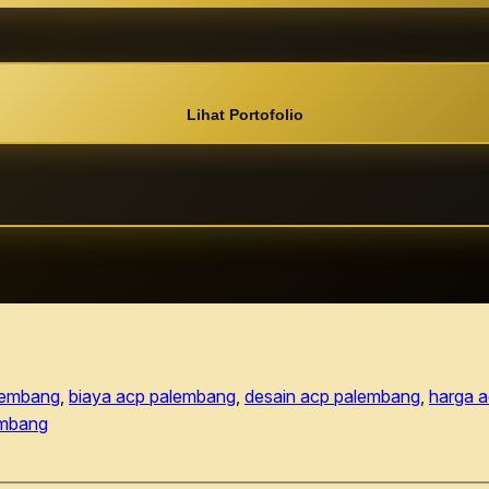
Lihat Portofolio
alembang
, 
biaya acp palembang
, 
desain acp palembang
, 
harga 
embang