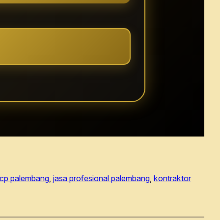
acp palembang
, 
jasa profesional palembang
, 
kontraktor