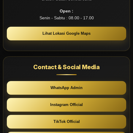
Open :
Senin - Sabtu : 08.00 - 17.00
Lihat Lokasi Google Maps
Contact & Social Media
WhatsApp Admin
Instagram Official
TikTok Official