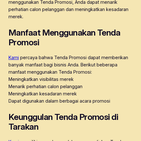
menggunakan Tenda Promosi, Anda dapat menarik
perhatian calon pelanggan dan meningkatkan kesadaran
merek.
Manfaat Menggunakan Tenda
Promosi
Kami
percaya bahwa Tenda Promosi dapat memberikan
banyak manfaat bagi bisnis Anda. Berikut beberapa
manfaat menggunakan Tenda Promosi:
Meningkatkan visibilitas merek
Menarik perhatian calon pelanggan
Meningkatkan kesadaran merek
Dapat digunakan dalam berbagai acara promosi
Keunggulan Tenda Promosi di
Tarakan