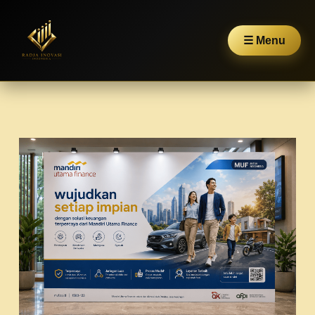
☰ Menu
Skip
to
content