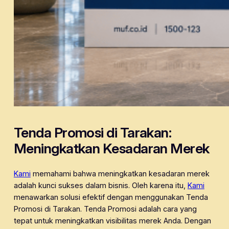
Tenda Promosi di Tarakan:
Meningkatkan Kesadaran Merek
Kami
memahami bahwa meningkatkan kesadaran merek
adalah kunci sukses dalam bisnis. Oleh karena itu,
Kami
menawarkan solusi efektif dengan menggunakan Tenda
Promosi di Tarakan. Tenda Promosi adalah cara yang
tepat untuk meningkatkan visibilitas merek Anda. Dengan