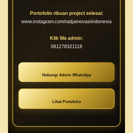
Portofolio ribuan project selesai:
www.instagram.com/radjainovasiindonesia
Klik Wa admin:
081278321118
Hubungi Admin WhatsApp
Lihat Portofolio